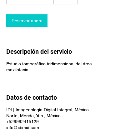
0
m
i
Reservar ahora
n
Descripción del servicio
Estudio tomográfico tridimensional del área
maxilofacial
Datos de contacto
IDI | Imagenología Digital Integral, México
Norte, Mérida, Yuc., México
+529992415129
info@idimid.com