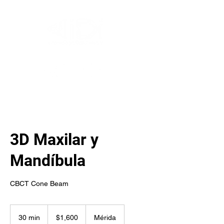
3D Maxilar y
Mandíbula
CBCT Cone Beam
1,600
pesos
30 min
3
$1,600
Mérida
mexicanos